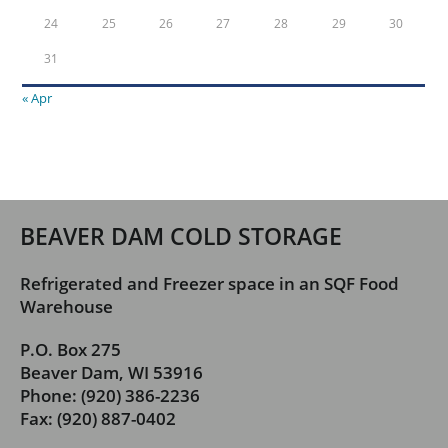
24
25
26
27
28
29
30
31
« Apr
BEAVER DAM COLD STORAGE
Refrigerated and Freezer space in an SQF Food
Warehouse
P.O. Box 275
Beaver Dam, WI 53916
Phone: (920) 386-2236
Fax: (920) 887-0402